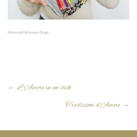
Photocredit @Carolina Zùniga
←
L 'Amore in un click
Tradizioni d'Amore
→